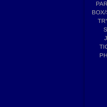
PA
BOX/
TR
TI
P